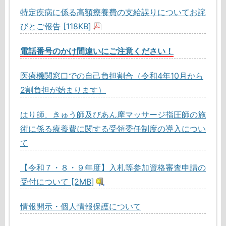
特定疾病に係る高額療養費の支給誤りについてお詫
びとご報告 [118KB]
電話番号のかけ間違いにご注意ください
！
医療機関窓口での自己負担割合（令和4年10月から
2割負担が始まります）
はり師、きゅう師及びあん摩マッサージ指圧師の施
術に係る療養費に関する受領委任制度の導入につい
て
【令和７・８・９年度】入札等参加資格審査申請の
受付について [2MB]
情報開示・個人情報保護について