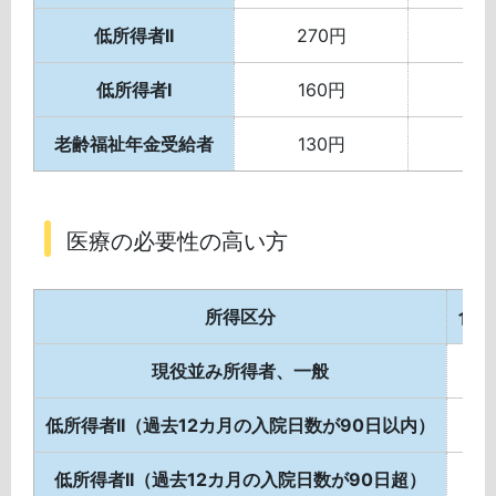
低所得者II
270円
4
低所得者I
160円
4
老齢福祉年金受給者
130円
医療の必要性の高い方
所得区分
食費
現役並み所得者、一般
55
低所得者II（過去12カ月の入院日数が90日以内）
低所得者II（過去12カ月の入院日数が90日超）